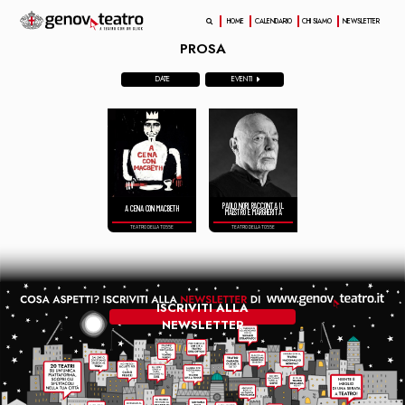
HOME
CALENDARIO
CHI SIAMO
NEWSLETTER
PROSA
DATE
EVENTI
PAOLO NORI RACCONTA IL
A CENA CON MACBETH
MAESTRO E MARGHERITA
TEATRO DELLA TOSSE
TEATRO DELLA TOSSE
ISCRIVITI ALLA
NEWSLETTER