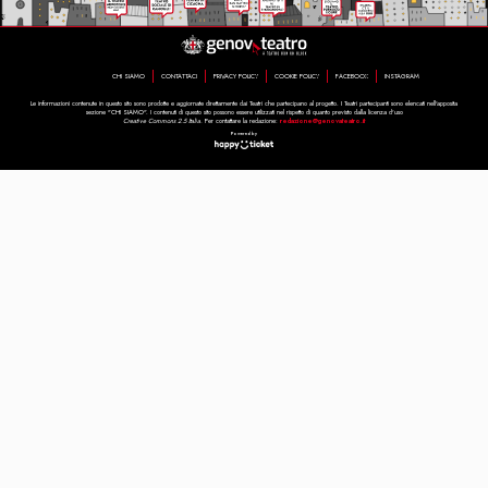
CHI SIAMO
CONTATTACI
PRIVACY POLICY
COOKIE POLICY
FACEBOOK
INSTAGRAM
Le informazioni contenute in questo sito sono prodotte e aggiornate direttamente dai Teatri che partecipano al progetto. I Teatri partecipanti sono elencati nell'apposita
sezione "CHI SIAMO". I contenuti di questo sito possono essere utilizzati nel rispetto di quanto previsto dalla licenza d'uso
Creative Commons 2.5 Italia.
Per contattare la redazione:
redazione@genovateatro.it
Powered by