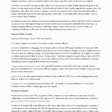
rimpianto e speranza, come se a separarci da loro ci fosse poco più che un velo, che la musica sa sollevare.
Ci troviamo così accanto le vite sparse della Collina e il suo senso di provvisorietà, la rilettura interiore del giudice e del
chimico, le ironie melanconiche del matto, l’occhio fanciullo del malato di cuore, la pelle raggrinzita del suonatore Jones. Tutti,
tutti dormono sulla collina. I loro sussurri ci spingono a cercare l’essenza del vivere, il senso profondo dell’esistere, a
sentire sorella quella morte di fronte alla quale impariamo a fare ogni cosa al meglio delle nostre possibilità, come se
fosse sempre l’ultima, la definitiva.
Lo spettacolo propone una selezione di canzoni del cantautore genovese per eccellenza, Fabrizio De André, riscoprendo
accanto ad esse i testi originali di Edgar Lee Masters tradotti in nuova forma poetica dall’abilità di Fernanda Pivano. La
semplicità elegante della musica acustica e delle letture vogliono creare il clima raccolto, sincero e sentito in cui
condividere la bellezza e la riflessione che emana dalle parole per farsi presente e viva.
Giacomo D'Alessandro
Giacomo D’Alessandro, classe 1990, vive a Genova.
Si occupa di sviluppo di comunità, comunicazione sociale, cammini e attivismo.
La musica cantautorale è un linguaggio che da sempre pratica al servizio dell’impegno quotidiano e di cause per i diritti
umani. Dal 2010 porta in scena reading musicali che uniscono canzone d’autore e impegno sociale, in collaborazione con
musicisti e artisti. Ha collaborato a lungo con il Suq Festival di Genova. Nel 2015 ha pubblicato con Guglielmo Cassinelli e
un collettivo di giovani artisti l’album di canzoni “Andata e ritorno”, dedicato al rapporto tra popoli, fiaba e natura. Dal 2018
è membro della folk band Lingalad, per cui ha scritto un album di canzoni. Nel 2023 ha iniziato a pubblicare con Simone
Meneghelli una serie di singoli dedicati ai diritti umani e al pianeta.
Il lago di plastica
e
Gli occhi lontani
sono ispirati alle esperienze vissute nell’Est del Congo, una delle zone più
pericolose del pianeta dove si consuma il conflitto più sanguinoso dopo la Seconda Guerra Mondiale. Il video ha ricevuto
diverse menzioni internazionali.
Sopravvive
è un inno alla sapienza indigena (la lettera di Capo Seattle del 1854) che sa svelare l’atteggiamento umano
alla base di tutte le crisi contemporanee.
Se questo è un uomo
riprende la poesia di Adriano Sofri – per gentile concessione dell’autore – e racconta la
condizione misera cui l’Italia costringe oggi le persone migranti.
Michela Centanaro
Michela nasce a Genova nel 1964. Suo padre è Vittorio Centanaro, musicista chitarrista e compositore. Fu il primo
collaboratore musicale di Fabrizio De André negli anni ’60, collaborando alla stesura e agli arrangiamenti musicali di
La
guerra di Piero
,
Fila la lana
e
Si chiamava Gesù
.
Si dedica fin da bambina allo studio della musica, del canto e della chitarra classica. Psicopedagogista, insegnante di
scuola primaria e musico-terapeuta, dal 1980 ad oggi partecipa a numerosi concerti per chitarra classica con itinerari
medioevali e moderni, in Italia e all’estero. Con il padre Vittorio esegue concerti per due chitarre e voce o chitarra sola e