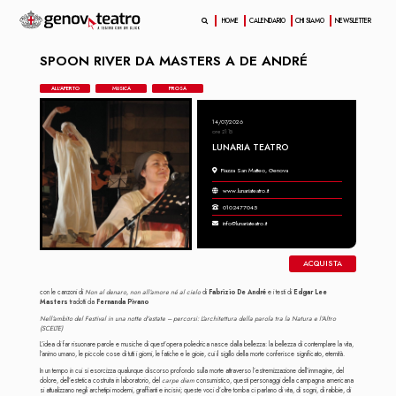
HOME
CALENDARIO
CHI SIAMO
NEWSLETTER
SPOON RIVER DA MASTERS A DE ANDRÉ
ALL'APERTO
MUSICA
PROSA
14/07/2026
ore 21:15
LUNARIA TEATRO
Piazza San Matteo, Genova
www.lunariateatro.it
0102477045
info@lunariateatro.it
ACQUISTA
con le canzoni di
Non al denaro, non all’amore né al cielo
di
Fabrizio De André
e
i testi di
Edgar Lee
Masters
tradotti da
Fernanda Pivano
Nell'ambito del Festival in una notte d'estate – percorsi:
L'architettura della parola tra la Natura e l'Altro
(SCELTE)
L’idea di far risuonare parole e musiche di quest’opera poliedrica nasce dalla bellezza: la bellezza di contemplare la vita,
l’animo umano, le piccole cose di tutti i giorni, le fatiche e le gioie, cui il sigillo della morte conferisce significato, eternità.
In un tempo in cui si esorcizza qualunque discorso profondo sulla morte attraverso l’estremizzazione dell’immagine, del
dolore, dell’estetica costruita in laboratorio, del
carpe diem
consumistico, questi personaggi della campagna americana
si attualizzano negli archetipi moderni, graffianti e incisivi; queste voci d’oltre tomba ci parlano di vita, di sogni, di rabbie, di