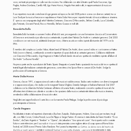
voce, nei teatri più prestigiosi e sulle navi da crociera. Ha collaborato con attori di teatro quali Paola Gassman, Ugo
Pagliai, Andrea Giordana, Camillo Milli, Ugo Maria Morosi, Magda Mercatali e altri, in rappresentazioni di musica e
poesia.
Il suo repertorio musicale conta brani di ogni genere ed epoca che dal 2008 porta in scena con diverse cantanti, tra cui
Luce Tondi per la musica francese e napoletana e Maria Giulia Mensa per i repertori tematici di musica italiana e straniera.
E’ spesso accompagnata dagli artisti Valentina Centanaro, Giacomo D’Alessandro, Stefano Cavallo, Luca Coloniello,
Julyo Fortunato, Giovanni Parodi, Rocco Mennella, Stefano Guazzo e molti altri.
Benedetta Bollo
Benedetta Bollo ha iniziato a suonare il violino all'età di 6 anni, proseguendo con una formazione classica al Conservatorio
di Genova e avvicinandosi poi alla musica cantautorale, in particolare Fabrizio De André e i cantautori genovesi. Dal 2005
si esibisce con vari musicisti, adattando brani per voce, chitarra acustica e violino ispirati alla tournée del 1979 con la
PFM.
È membro del complesso London Valour, tribute band di Fabrizio De André, dove suona il violino e i cori insieme a Matteo
Troilo (voce e chitarra), contribuendo a eventi e riaperture di spazi dedicati ai cantautori genovesi. Collabora stabilmente
con Giacomo D’Alessandro, Gigi Magnozzi e Mattia Ciuffardi dando vita ad uno spettacolo meditativo ispirato all’album di
De Andrè “La Buona Novella”.
Ha preso parte anche a produzioni del Teatro Sipario Strappato e Lunaria Teatro spaziando tra musica dal vivo e spettacoli
teatrali legati alla tradizione cantautorale genovese, come intrecci tra Spoon River e canzoni di De André. Svolge la
professione di fisioterapista a Genova.
Maria Giulia Mensa
Genova, classe 1991, si appassiona al canto e alla musica in adolescenza. Studia canto moderno con diversi insegnanti
e si appassiona al jazz, che studia con le insegnanti Tiziana Ghiglioni, Daniela Satragno e Barbara Raimondi. Dal 2007
collabora con la chitarrista Michela Centanaro all'interno di Lunaria Teatro, realizzando concerti e spettacoli musicali che
affrontano temi di interesse culturale e sociale e che spaziano dalla musica cantautorale italiana alla musica straniera,
avvalendosi della collaborazione di musicisti e attori.
Negli ultimi anni approfondisce il canto lirico con la maestra Paola Pittaluga. Svolge la professione di psicologa
psicoterapeuta a Genova.
Carola Stagnaro
Ha debuttato in teatro nel repertorio drammatico (Buchner, Euripide, Shakespeare, Moliere, Giacosa) per recitare, tra gli
altri, con Attilio Corsini, Cristina Pezzoli, Luca De Filippo e Sergio Fantoni. Al cinema è stata diretta da Nanni Moretti in “Ecce
Bombo”, da Dario Argento in “Tenebre” e “Opera”, da Lattuada in “Una spina nel cuore”. Ha ricoperto ruoli in svariate
fiction e serie televisive: per il suo ruolo in
Vivere
è stata premiata come migliore attrice di soap opera al Roma fiction
festival; nel 2008 riceve il Premio Salvo Randone. Per Lunaria ha intepretato
Le Cattive. Le dame nere del teatro da
Eschilo ai nostri giorni
– portate in scena al
Festival in una notte d’estate – percorsi
e recentemente è stata