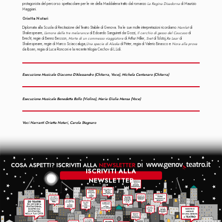
protagonista del percorso spettacolare per le vie della Maddalena tratto dal romanzo
La Regina Disadorna
di Maurizio
Maggiani.
Orietta Notari
Diplomata alla Scuola di Recitazione del Teatro Stabile di Genova. Tra le sue molte interpretazioni ricordiamo
Hamlet
di
Shakespeare,
L’amore delle tre melarance
di Edoardo Sanguineti da Gozzi,
Il cerchio di gesso del Caucaso
di
Brecht, regie di Benno Besson,
Morte di un commesso viaggiatore
di Arthur Miller,
Svet
di Tolstoj,
Re Lear
di
Shakespeare, regie di Marco Sciaccaluga,
Una specie di Alaska
di Pinter, regia di Valerio Binasco e
Nora alla prova
da Ibsen, regia di Luca Ronconi e la recente trilogia Cechov di L.Lidi.
Esecuzione Musicale Giacomo D’Alessandro (chitarra, Voce), Michela Centanaro (chitarra)
Esecuzione Musicale Benedetta Bollo (violino), Maria Giulia Mensa (voce)
Voci Narranti Orietta Notari, Carola Stagnaro
ISCRIVITI ALLA
NEWSLETTER