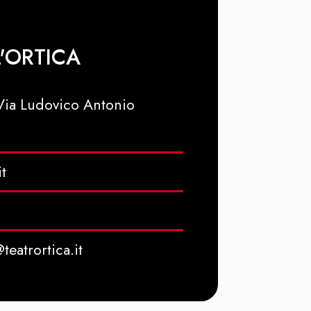
'ORTICA
 Via Ludovico Antonio
it
eatrortica.it