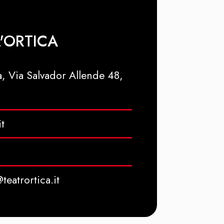
'ORTICA
a, Via Salvador Allende 48,
it
eatrortica.it