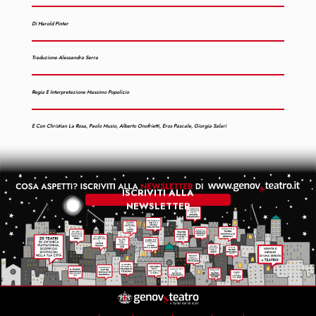
Di Harold Pinter
Traduzione Alessandra Serra
Regia E Interpretazione Massimo Popolizio
E Con Christian La Rosa, Paolo Musio, Alberto Onofrietti, Eros Pascale, Giorgia Salari
ISCRIVITI ALLA
NEWSLETTER