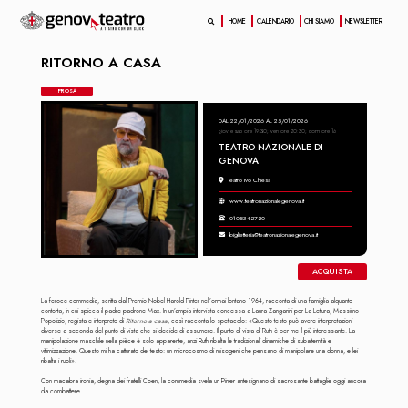
HOME
CALENDARIO
CHI SIAMO
NEWSLETTER
RITORNO A CASA
PROSA
DAL 22/01/2026 AL 25/01/2026
giov e sab ore 19:30; ven ore 20:30; dom ore 16
TEATRO NAZIONALE DI
GENOVA
Teatro Ivo Chiesa
www.teatronazionalegenova.it
0105342720
biglietteria@teatronazionalegenova.it
ACQUISTA
La feroce commedia, scritta dal Premio Nobel Harold Pinter nell’ormai lontano 1964, racconta di una famiglia alquanto
contorta, in cui spicca il padre-padrone Max. In un’ampia intervista concessa a Laura Zangarini per La Lettura, Massimo
Popolizio, regista e interprete di
Ritorno a casa
, così racconta lo spettacolo: «Questo testo può avere interpretazioni
diverse a seconda del punto di vista che si decide di assumere. Il punto di vista di Ruth è per me il più interessante. La
manipolazione maschile nella pièce è solo apparente, anzi Ruth ribalta le tradizionali dinamiche di subalternità e
vittimizzazione. Questo mi ha catturato del testo: un microcosmo di misogeni che pensano di manipolare una donna, e lei
ribalta i ruoli».
Con macabra ironia, degna dei fratelli Coen, la commedia svela un Pinter antesignano di sacrosante battaglie oggi ancora
da combattere.