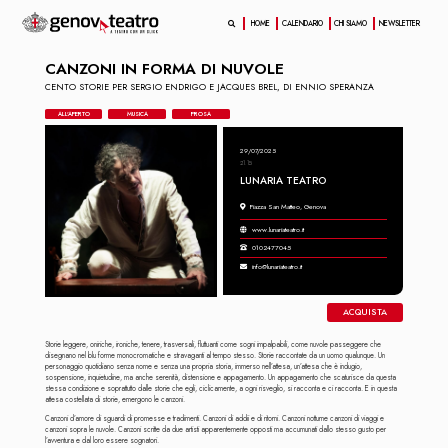
HOME
CALENDARIO
CHI SIAMO
NEWSLETTER
CANZONI IN FORMA DI NUVOLE
CENTO STORIE PER SERGIO ENDRIGO E JACQUES BREL, DI ENNIO SPERANZA
ALL'APERTO
MUSICA
PROSA
29/07/2025
21.15
LUNARIA TEATRO
Piazza San Matteo, Genova
www.lunariateatro.it
0102477045
info@lunariateatro.it
ACQUISTA
Storie leggere, oniriche, ironiche, tenere, trasversali, fluttuanti come sogni impalpabili, come nuvole passeggere che
disegnano nel blu forme monocromatiche e stravaganti al tempo stesso. Storie raccontate da un uomo qualunque. Un
personaggio quotidiano senza nome e senza una propria storia, immerso nell’attesa, un’attesa che è indugio,
sospensione, inquietudine, ma anche serenità, distensione e appagamento. Un appagamento che scaturisce da questa
stessa condizione e soprattutto dalle storie che egli, ciclicamente, a ogni risveglio, si racconta e ci racconta. E in questa
attesa costellata di storie, emergono le canzoni.
Canzoni d’amore di sguardi di promesse e tradimenti. Canzoni di addii e di ritorni. Canzoni notturne canzoni di viaggi e
canzoni sopra le nuvole. Canzoni scritte da due artisti apparentemente opposti ma accumunati dallo stesso gusto per
l’avventura e dal loro essere sognatori.