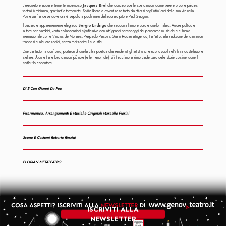
L’irrequieto e apparentemente impetuoso
Jacques Brel
che concepisce le sue canzoni come vere e proprie pièces
teatrali in miniatura, graffianti e tormentate. Spirito libero e avventuroso tanto da ritirarsi negli ultimi anni della sua vita nella
Polinesia francese dove ora è sepolto a pochi metri dall’adorato pittore Paul Gauguin.
Il pacato e apparentemente elegiaco
Sergio Endrigo
che racconta l’amore puro e quello malato. Autore politico e
autore per bambini, vanta collaborazioni significative con altri grandi personaggi del panorama musicale e culturale
internazionale come Vinicius de Moraes, Pierpaolo Pasolini, Gianni Rodari attingendo, tra l’altro, alla tradizione dei cantautori
francesi e alle loro radici, senza mai tradire il suo stile.
Due cantautori a confronto, portatori di quella cifra poetica che rende tutti gli artisti unici e riconoscibili nell’infinita costellazione
stellare. Alcune tra le loro canzoni più note (e le meno note) si intrecciano al ritmo cadenzato delle storie costituendone il
sottile filo conduttore.
Di E Con Gianni De Feo
Fisarmonica, Arrangiamenti E Musiche Originali Marcello Fiorini
Scene E Costumi Roberto Rinaldi
FLORIAN METATEATRO
ISCRIVITI ALLA
NEWSLETTER