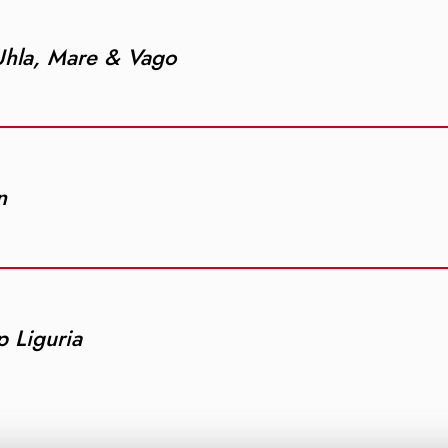
Uhla, Mare & Vago
n
 Liguria