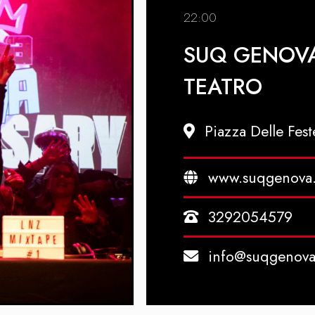
22:00
SUQ GENOVA
TEATRO
Piazza Delle Fest
www.suqgenova.
3292054579
info@suqgenova.