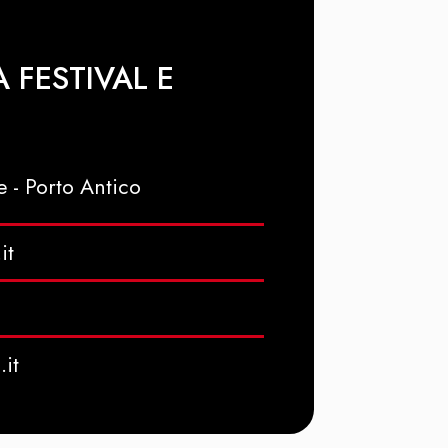
 FESTIVAL E
e - Porto Antico
it
it