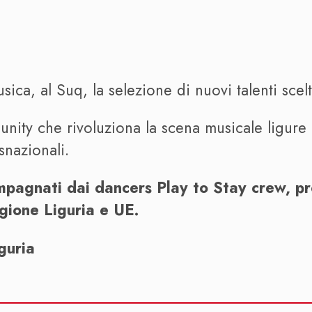
sica, al Suq, la selezione di nuovi talenti scel
ity che rivoluziona la scena musicale ligure 
nsnazionali.
mpagnati dai dancers Play to Stay crew, pr
egione Liguria e UE.
guria