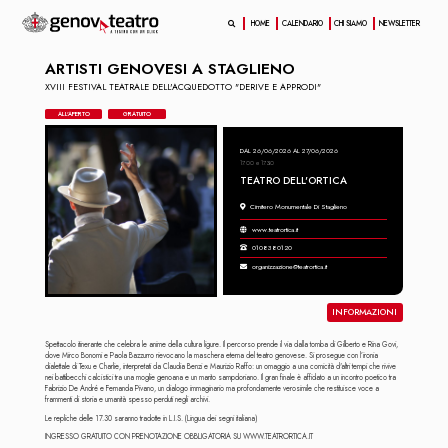
HOME
CALENDARIO
CHI SIAMO
NEWSLETTER
ARTISTI GENOVESI A STAGLIENO
XVIII FESTIVAL TEATRALE DELL'ACQUEDOTTO "DERIVE E APPRODI"
ALL'APERTO
GRATUITO
DAL 26/06/2026 AL 27/06/2026
17.00 e 17.30
TEATRO DELL'ORTICA
Cimitero Monumentale Di Staglieno
www.teatrortica.it
0108380120
organizzazione@teatrortica.it
INFORMAZIONI
Spettacolo itinerante che celebra le anime della cultura ligure. Il percorso prende il via dalla tomba di Gilberto e Rina Govi,
dove Mirco Bonomi e Paola Bazzurro rievocano la maschera eterna del teatro genovese. Si prosegue con l’ironia
dialettale di Texu e Charlie, interpretati da Claudia Benzi e Maurizio Raffo: un omaggio a una comicità d'altri tempi che rivive
nei battibecchi calcistici tra una moglie genoana e un marito sampdoriano. Il gran finale è affidato a un incontro poetico tra
Fabrizio De André e Fernanda Pivano, un dialogo immaginario ma profondamente verosimile che restituisce voce a
frammenti di storia e umanità spesso perduti negli archivi.
Le repliche delle 17.30 saranno tradotte in L.I.S. (Lingua dei segni italiana)
INGRESSO GRATUITO CON PRENOTAZIONE OBBLIGATORIA SU WWW.TEATRORTICA.IT