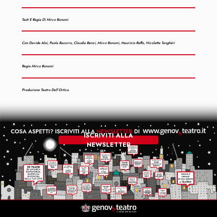
Testi E Regia Di Mirco Bonomi
Con Davide Aloi, Paola Bazurro, Claudia Benzi, Mirco Bonomi, Maurizio Raffo, Nicoletta Tanghèri
Regia Mirco Bonomi
Produzione Teatro Dell’Ortica
ISCRIVITI ALLA
NEWSLETTER