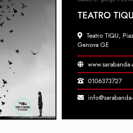
TEATRO TIQ
Teatro TIQU, Pia
Genova GE
www.sarabanda-a
0106373727
info@sarabanda-