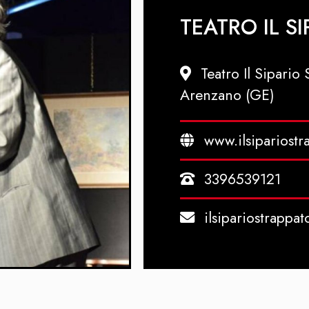
TEATRO IL S
Teatro Il Sipario
Arenzano (GE)
www.ilsipariostr
3396539121
ilsipariostrapp