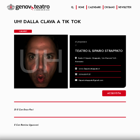
HOME
CALENDARIO
CHI SIAMO
NEWSLETTER
UH! DALLA CLAVA A TIK TOK
CABARET
31/05/2025
21
TEATRO IL SIPARIO STRAPPATO
Teatro Il Sipario Strappato, Via Marconi 165 -
Arenzano
www.ilsipariostrappato.it
3396539121
ilsipariostrappato@gmail.com
ACQUISTA
Di E Con Enzo Paci
E Con Romina Uguzzoni