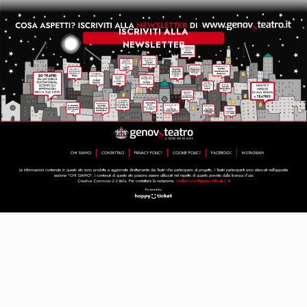
ISCRIVITI ALLA
NEWSLETTER
CHI SIAMO
CONTATTACI
PRIVACY POLICY
COOKIE POLICY
FACEBOOK
INSTAGRAM
Le informazioni contenute in questo sito sono prodotte e aggiornate direttamente dai Teatri che partecipano al progetto. I Teatri partecipanti sono elencati nell'apposita
sezione "CHI SIAMO". I contenuti di questo sito possono essere utilizzati nel rispetto di quanto previsto dalla licenza d'uso
Creative Commons 2.5 Italia.
Per contattare la redazione:
redazione@genovateatro.it
Powered by