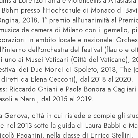
ianista Lorenzo Famà e violoncellista Anastasi
Böhm presso l’Hochschule di Monaco di Bavi
Ongina, 2018, 1° premio all’unanimità al Premio
musica da camera di Milano con il gemello, p
orazioni in ambito locale e nazionale: Orchest
interno dell’orchestra del festival (flauto e ot
i uno ai Musei Vaticani (Città del Vaticano), 2
Festival dei Due Mondi di Spoleto, 2018, The Joy
diretti da Elena Cecconi), dal 2018 al 2020.
ass: Riccardo Ghiani e Paola Bonora a Caglia
soli a Narni, dal 2015 al 2019.
Genova, città in cui risiede e compie gli stud
e nel 2013 sotto la guida di Laura Babbi e Mar
olò Paganini, nella classe di Enrico Stellini.